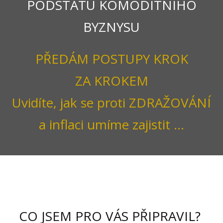
PODSTATU KOMODITNÍHO
BYZNYSU
PŘEDÁM POSTUPY KROK
ZA KROKEM
Uvidíte, jak se proti ZDRAŽOVÁNÍ
a inflaci umíme zajistit ...
CO JSEM PRO VÁS PŘIPRAVIL?