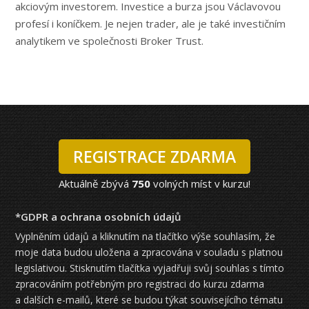
akciovým investorem. Investice a burza jsou Václavovou
profesí i koníčkem. Je nejen trader, ale je také investičním
analytikem ve společnosti Broker Trust.
REGISTRACE ZDARMA
Aktuálně zbývá
750
volných míst v kurzu!
*GDPR a ochrana osobních údajů
Vyplněním údajů a kliknutím na tlačítko výše souhlasím, že
moje data budou uložena a zpracována v souladu s platnou
legislativou. Stisknutím tlačítka vyjadřuji svůj souhlas s tímto
zpracováním potřebným pro registraci do kurzu zdarma
a dalších e-mailů, které se budou týkat souvisejícího tématu