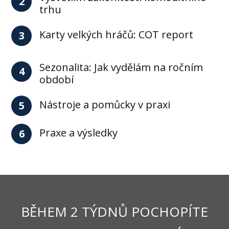
2
trhu
Karty velkých hráčů: COT report
3
Sezonalita: Jak vydělám na ročním
4
období
Nástroje a pomůcky v praxi
5
Praxe a výsledky
6
BĚHEM 2 TÝDNŮ POCHOPÍTE